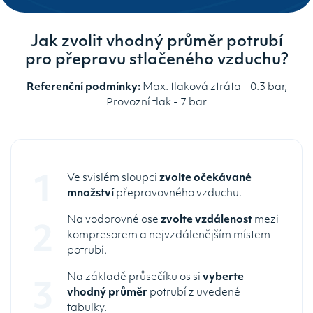
Jak zvolit vhodný průměr potrubí
pro přepravu stlačeného vzduchu?
Referenční podmínky:
Max. tlaková ztráta - 0.3 bar,
Provozní tlak - 7 bar
Ve svislém sloupci
zvolte očekávané
množství
přepravovného vzduchu.
Na vodorovné ose
zvolte vzdálenost
mezi
kompresorem a nejvzdálenějším místem
potrubí.
Na základě průsečíku os si
vyberte
vhodný průměr
potrubí z uvedené
tabulky.