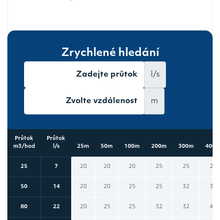
Zrychlené hledání
l/s
m
Průtok
Průtok
m3/hod
l/s
25m
50m
100m
200m
300m
400
25
7
20
20
20
25
25
25
50
14
20
20
25
25
32
32
80
22
20
25
25
32
32
40